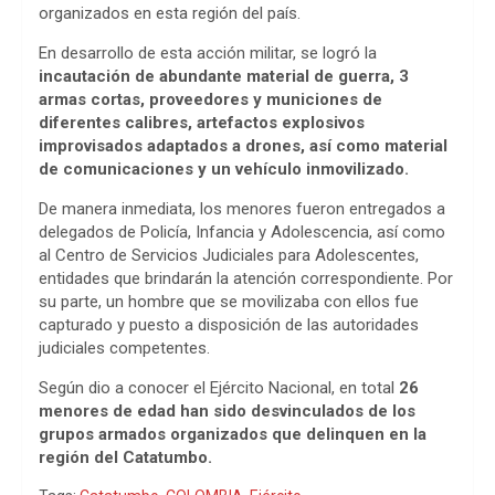
b
s
a
organizados en esta región del país.
o
A
d
En desarrollo de esta acción militar, se logró la
incautación de abundante material de guerra, 3
o
p
s
armas cortas, proveedores y municiones de
diferentes calibres, artefactos explosivos
k
p
improvisados adaptados a drones, así como material
de comunicaciones y un vehículo inmovilizado.
De manera inmediata, los menores fueron entregados a
delegados de Policía, Infancia y Adolescencia, así como
al Centro de Servicios Judiciales para Adolescentes,
entidades que brindarán la atención correspondiente. Por
su parte, un hombre que se movilizaba con ellos fue
capturado y puesto a disposición de las autoridades
judiciales competentes.
Según dio a conocer el Ejército Nacional, en total
26
menores de edad han sido desvinculados de los
grupos armados organizados que delinquen en la
región del Catatumbo.