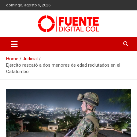
Skip
domingo, agosto 9, 2026
to
content
Fuente Digital Col
Home
Judicial
Ejército rescató a dos menores de edad reclutados en el
Catatumbo