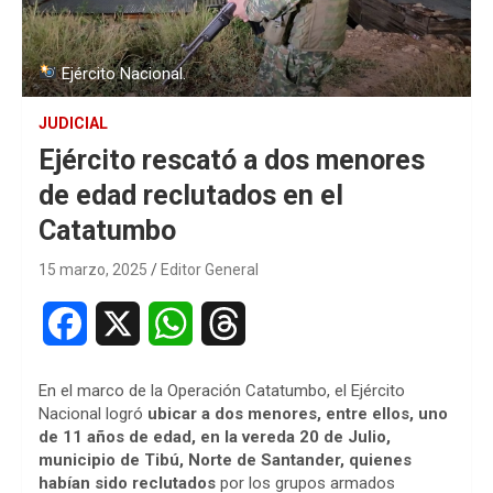
Ejército Nacional.
JUDICIAL
Ejército rescató a dos menores
de edad reclutados en el
Catatumbo
15 marzo, 2025
Editor General
F
X
W
T
a
h
h
En el marco de la Operación Catatumbo, el Ejército
c
a
r
Nacional logró
ubicar a dos menores, entre ellos, uno
de 11 años de edad, en la vereda 20 de Julio,
e
t
e
municipio de Tibú, Norte de Santander, quienes
habían sido reclutados
por los grupos armados