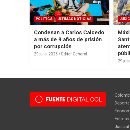
POLÍTICA
ÚLTIMAS NOTICIAS
JUDIC
Condenan a Carlos Caicedo
Máxi
a más de 9 años de prisión
Sant
por corrupción
aten
públ
29 julio, 2026
Editor General
29 juli
Colomb
Deporte
Econom
Entrete
Judicial