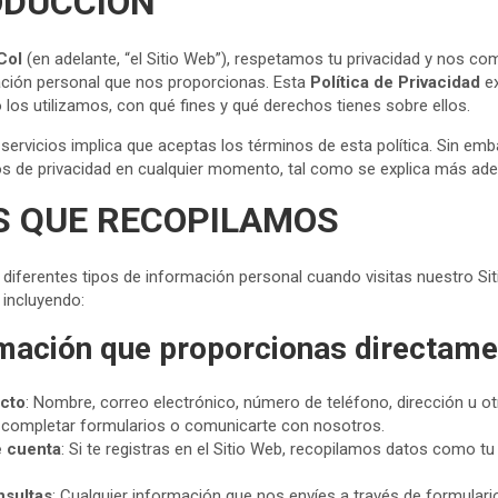
ODUCCIÓN
a
r
t
e
Col
(en adelante, “el Sitio Web”), respetamos tu privacidad y nos 
ación personal que nos proporcionas. Esta
Política de Privacidad
ex
s
a
los utilizamos, con qué fines y qué derechos tienes sobre ellos.
A
d
 servicios implica que aceptas los términos de esta política. Sin em
os de privacidad en cualquier momento, tal como se explica más ade
p
s
S QUE RECOPILAMOS
p
diferentes tipos de información personal cuando visitas nuestro Sit
 incluyendo:
rmación que proporcionas directame
acto
: Nombre, correo electrónico, número de teléfono, dirección u o
 completar formularios o comunicarte con nosotros.
e cuenta
: Si te registras en el Sitio Web, recopilamos datos como t
nsultas
: Cualquier información que nos envíes a través de formulari