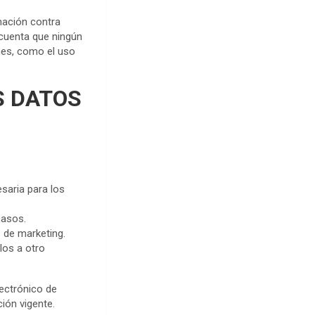
mación contra
 cuenta que ningún
nes, como el uso
S DATOS
esaria para los
casos.
s de marketing.
los a otro
ectrónico de
ión vigente.