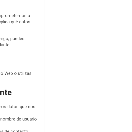
comprometemos a
plica qué datos
bargo, puedes
lante.
io Web o utilizas
nte
tros datos que nos
u nombre de usuario
os de contacto,