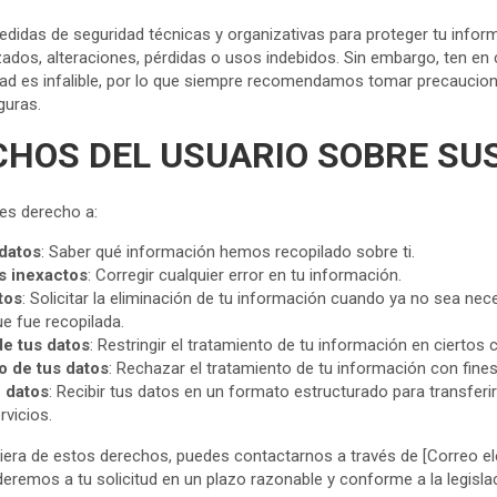
das de seguridad técnicas y organizativas para proteger tu infor
ados, alteraciones, pérdidas o usos indebidos. Sin embargo, ten en
ad es infalible, por lo que siempre recomendamos tomar precaucio
guras.
CHOS DEL USUARIO SOBRE SU
es derecho a:
datos
: Saber qué información hemos recopilado sobre ti.
os inexactos
: Corregir cualquier error en tu información.
tos
: Solicitar la eliminación de tu información cuando ya no sea nec
ue fue recopilada.
de tus datos
: Restringir el tratamiento de tu información en ciertos 
o de tus datos
: Rechazar el tratamiento de tu información con fine
e datos
: Recibir tus datos en un formato estructurado para transferir
rvicios.
uiera de estos derechos, puedes contactarnos a través de [Correo el
eremos a tu solicitud en un plazo razonable y conforme a la legislac