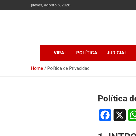
Skip
jueves, agosto 6, 2026
to
content
VIRAL
POLÍTICA
JUDICIAL
Home
Política de Privacidad
Política d
F
X
a