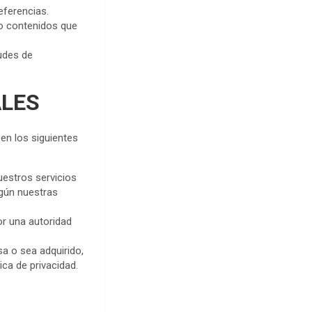
eferencias.
o contenidos que
tudes de
ALES
en los siguientes
estros servicios
egún nuestras
or una autoridad
sa o sea adquirido,
ica de privacidad.