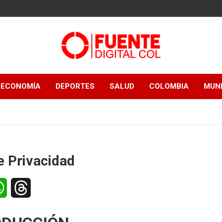
Fuente Digital
ECONOMÍA
DEPORTES
SALUD
COLOMBIA
MUN
Col
e Privacidad
W
T
h
h