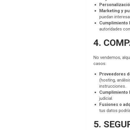
Personalizaci
Marketing y pu
puedan interesa
Cumplimiento 
autoridades co
4. COM
No vendemos, alqui
casos:
Proveedores de
(hosting, anális
instrucciones.
Cumplimiento 
judicial.
Fusiones o adq
tus datos podría
5. SEGU