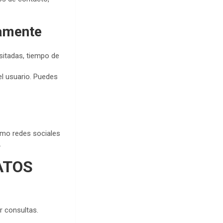
camente
isitadas, tiempo de
el usuario. Puedes
omo redes sociales
.
ATOS
r consultas.