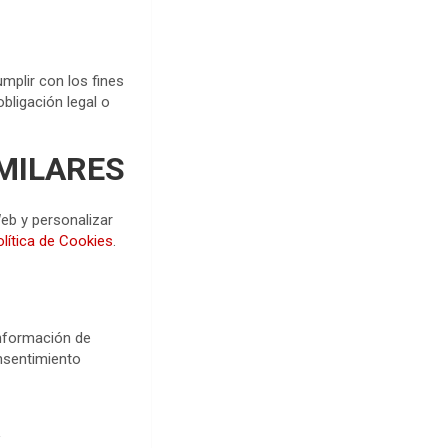
plir con los fines
bligación legal o
IMILARES
Web y personalizar
olítica de Cookies
.
información de
nsentimiento