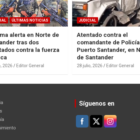
IAL
ÚLTIMAS NOTICIAS
JUDICIAL
ma alerta en Norte de
Atentado contra el
ander tras dos
comandante de Policía
tados contra la fuerza
Puerto Santander, en 
ica
de Santander
o, 2026
Editor General
28 julio, 2026
Editor General
ia
Síguenos en
s
ía
nimiento