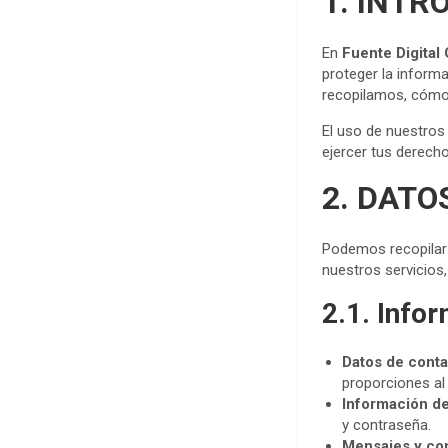
1. INTR
c
e
En
Fuente Digital 
proteger la inform
b
recopilamos, cómo 
o
El uso de nuestros
ejercer tus derech
o
2. DATO
k
Podemos recopilar 
nuestros servicios,
2.1. Info
Datos de cont
proporciones al
Información d
y contraseña.
Mensajes y co