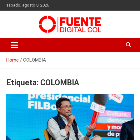
Skip
sábado, agosto 8, 2026
to
content
Fuente Digital Col
Home
COLOMBIA
Etiqueta:
COLOMBIA