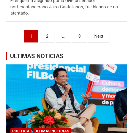
El esquema asignado por la UNP al senador
nortesantanderano Jairo Castellanos, fue blanco de un
atentado…
Paginación
1
2
…
8
Next
de
entradas
ULTIMAS NOTICIAS
POLÍTICA
ÚLTIMAS NOTICIAS