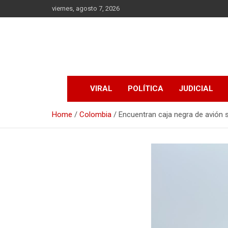
Skip
viernes, agosto 7, 2026
to
content
VIRAL
POLÍTICA
JUDICIAL
Home
Colombia
Encuentran caja negra de avión 