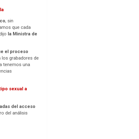
la
ico
, sin
izamos que cada
dijo
la Ministra de
ue el proceso
n los grabadores de
 Ya tenemos una
encias
ipo sexual a
vadas del acceso
o del análisis