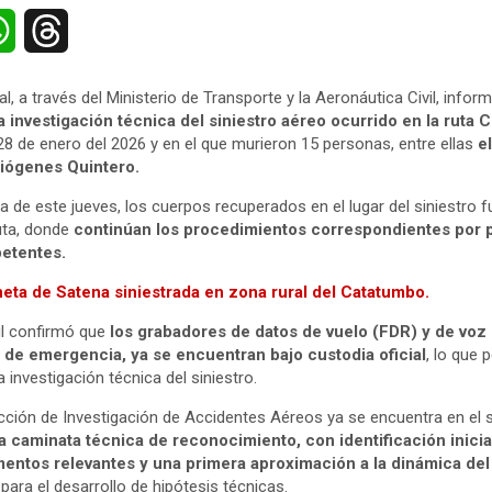
W
T
h
h
l, a través del Ministerio de Transporte y la Aeronáutica Civil, infor
a
r
la investigación técnica del siniestro aéreo ocurrido en la ruta
8 de enero del 2026 y en el que murieron 15 personas, entre ellas
e
t
e
Diógenes Quintero.
s
a
 de este jueves, los cuerpos recuperados en el lugar del siniestro 
uta, donde
continúan los procedimientos correspondientes por p
A
d
etentes.
neta de Satena siniestrada en zona rural del Catatumbo.
p
s
il confirmó que
los grabadores de datos de vuelo (FDR) y de voz
p
a de emergencia, ya se encuentran bajo custodia oficial
, lo que 
a investigación técnica del siniestro.
ección de Investigación de Accidentes Aéreos ya se encuentra en el si
a caminata técnica de reconocimiento, con identificación inicia
entos relevantes y una primera aproximación a la dinámica de
ara el desarrollo de hipótesis técnicas.