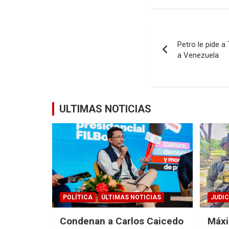
Navegació
Petro le pide 
de
a Venezuela
entradas
ULTIMAS NOTICIAS
POLÍTICA
ÚLTIMAS NOTICIAS
JUDIC
Condenan a Carlos Caicedo
Máxi