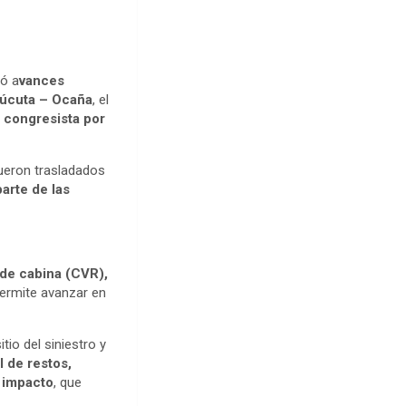
mó a
vances
 Cúcuta – Ocaña
, el
l congresista por
fueron trasladados
arte de las
 de cabina (CVR),
permite avanzar en
tio del siniestro y
l de restos,
l impacto
, que