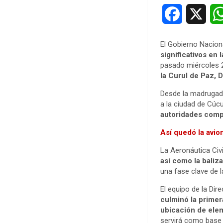
F
X
a
El Gobierno Naciona
c
significativos en 
pasado miércoles 2
e
la Curul de Paz, 
b
Desde la madrugada
a la ciudad de Cúc
o
autoridades comp
Así quedó la avio
o
La Aeronáutica Civ
k
así como la baliz
una fase clave de l
El equipo de la Dir
culminó la primer
ubicación de elem
servirá como base p