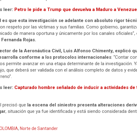
 leer:
Petro le pide a Trump que devuelva a Maduro a Venezue
d es que esta investigación se adelante con absoluto rigor técn
on respeto por las víctimas y sus familias. Como gobierno, garant
cado de manera oportuna y únicamente por los canales oficiales”, 
 Fernanda Rojas.
rector de la Aeronáutica Civil, Luis Alfonso Chimenty, explicó q
desarrolla conforme a los protocolos internacionales
: “Contar co
nos permite avanzar en una etapa determinante de la investigación.
abajo, que deberá ser validada con el análisis completo de datos y evid
reno”.
 leer:
Capturado hombre señalado de inducir a actividades de t
l precisó que
la escena del siniestro presenta alteraciones deri
gar
, situación que ya fue identificada y está siendo considerada dentr
OLOMBIA
,
Norte de Santander