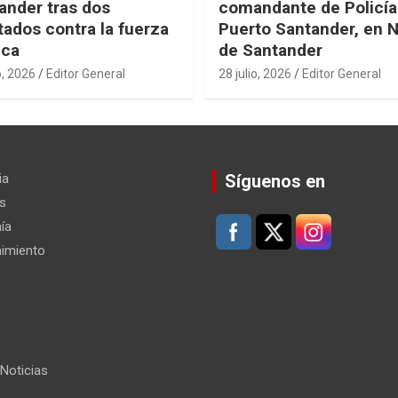
ander tras dos
comandante de Policía
tados contra la fuerza
Puerto Santander, en 
ica
de Santander
o, 2026
Editor General
28 julio, 2026
Editor General
ia
Síguenos en
s
ía
nimiento
Noticias