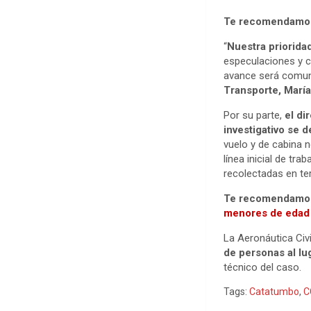
Te recomendamos
“
Nuestra priorida
especulaciones y c
avance será comuni
Transporte, María
Por su parte,
el di
investigativo se 
vuelo y de cabina 
línea inicial de tr
recolectadas en ter
Te recomendamos
menores de edad
La Aeronáutica Civi
de personas al lu
técnico del caso.
Tags:
Catatumbo
,
C