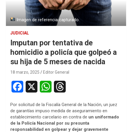
Imagen de referencia capturado.
JUDICIAL
Imputan por tentativa de
homicidio a policía que golpeó a
su hija de 5 meses de nacida
18 marzo, 2025
Editor General
F
X
W
T
a
h
h
Por solicitud de la Fiscalía General de la Nación, un juez
c
a
r
de garantías impuso medida de aseguramiento en
establecimiento carcelario en contra de
un uniformado
e
t
e
de la Policía Nacional por su presunta
responsabilidad en golpear y dejar gravemente