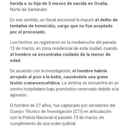
b
s
a
herida a su hija de 5 meses de nacida en Ocaña
,
Norte de Santander.
o
A
d
En ese sentido, un fiscal seccional le imputó
el delito de
o
p
s
tentativa de homicidio, cargo que no fue aceptado
por el procesado.
k
p
Los hechos se registraron en la medianoche del pasado
12 de marzo, en zona residencial de esta ciudad, cuando
el hombre se encontraba cuidado de la menor de
edad.
De acuerdo con la investigación,
el hombre habría
arrojado al piso a la bebé, causándole una grave
lesión craneoencefálica.
La víctima se encuentra en un
centro hospitalario bajo pronóstico reservado debido a la
agresión.
El hombre de 27 años, fue capturado por servidores del
Cuerpo Técnico de Investigación (CTI) en articulación
con la Policía Nacional el pasado 13 de marzo, en
cumplimiento de una orden judicial.