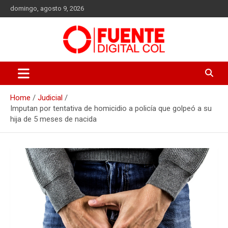
Skip
domingo, agosto 9, 2026
to
content
Fuente Digital Col
Home
Judicial
Imputan por tentativa de homicidio a policía que golpeó a su
hija de 5 meses de nacida