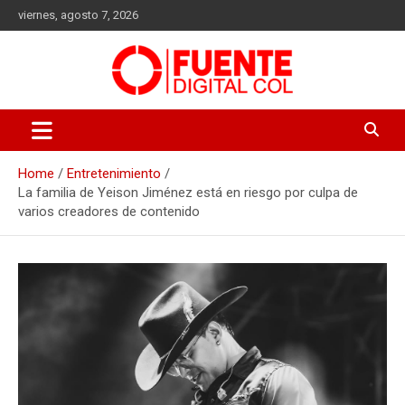
Skip
viernes, agosto 7, 2026
to
content
Fuente Digital Col
Home
Entretenimiento
La familia de Yeison Jiménez está en riesgo por culpa de
varios creadores de contenido