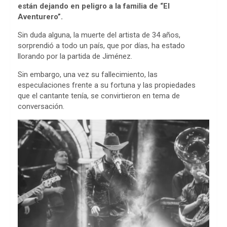
b
s
a
están dejando en peligro a la familia de “El
Aventurero”.
o
A
d
Sin duda alguna, la muerte del artista de 34 años,
o
p
s
sorprendió a todo un país, que por días, ha estado
llorando por la partida de Jiménez.
k
p
Sin embargo, una vez su fallecimiento, las
especulaciones frente a su fortuna y las propiedades
que el cantante tenía, se convirtieron en tema de
conversación.