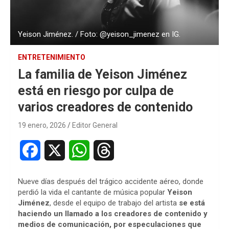
Yeison Jiménez. / Foto: @yeison_jimenez en IG.
ENTRETENIMIENTO
La familia de Yeison Jiménez
está en riesgo por culpa de
varios creadores de contenido
19 enero, 2026
Editor General
F
X
W
T
a
h
h
Nueve días después del trágico accidente aéreo, donde
c
a
r
perdió la vida el cantante de música popular
Yeison
Jiménez
, desde el equipo de trabajo del artista
se está
e
t
e
haciendo un llamado a los creadores de contenido y
medios de comunicación, por especulaciones que