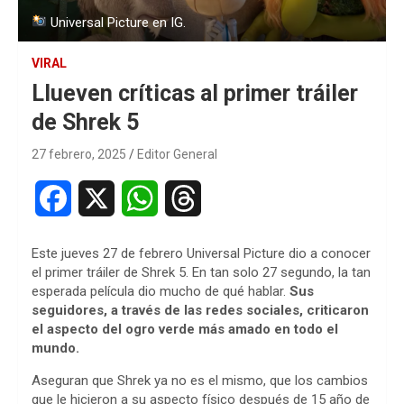
Universal Picture en IG.
VIRAL
Llueven críticas al primer tráiler
de Shrek 5
27 febrero, 2025
Editor General
F
X
W
T
a
h
h
Este jueves 27 de febrero Universal Picture dio a conocer
c
a
r
el primer tráiler de Shrek 5. En tan solo 27 segundo, la tan
esperada película dio mucho de qué hablar.
Sus
e
t
e
seguidores, a través de las redes sociales, criticaron
el aspecto del ogro verde más amado en todo el
b
s
a
mundo.
o
A
d
Aseguran que Shrek ya no es el mismo, que los cambios
que le hicieron a su aspecto físico después de 15 año de