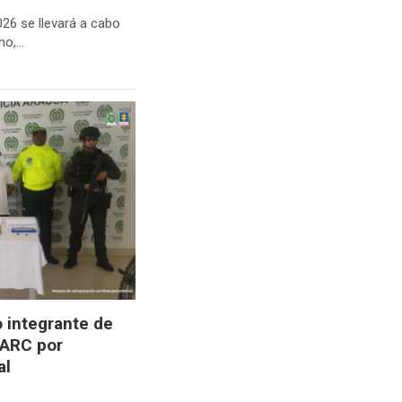
26 se llevará a cabo
ano,…
o integrante de
FARC por
al