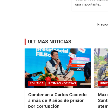
una importante…
Paginació
Previo
de
entradas
ULTIMAS NOTICIAS
POLÍTICA
ÚLTIMAS NOTICIAS
JUDIC
Condenan a Carlos Caicedo
Máxi
a más de 9 años de prisión
Sant
por corrupción
aten