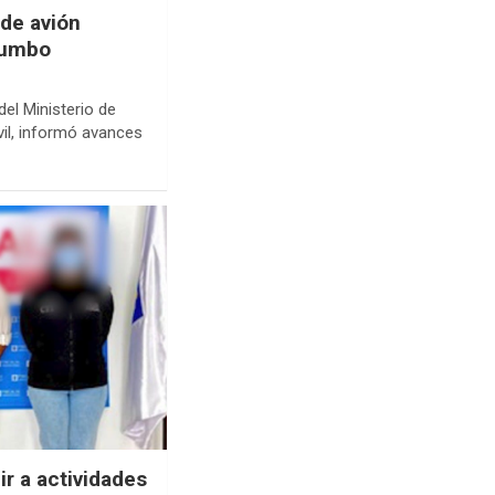
de avión
atumbo
del Ministerio de
vil, informó avances
ir a actividades