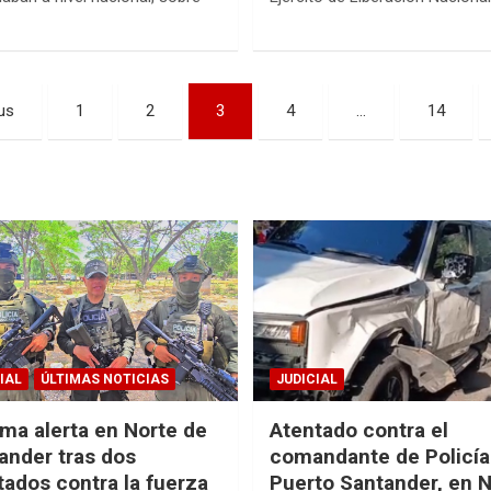
n
us
1
2
3
4
…
14
IAL
ÚLTIMAS NOTICIAS
JUDICIAL
ma alerta en Norte de
Atentado contra el
ander tras dos
comandante de Policía
tados contra la fuerza
Puerto Santander, en 