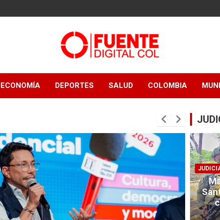
Fuente Digital
ECONOMÍA
DEPORTES
SALUD
COLOMBIA
MUN
Col
JUDI
JUDICI
Má
San
c