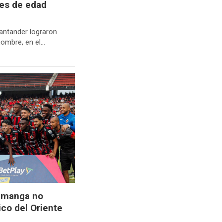
res de edad
antander lograron
 hombre, en el…
ramanga no
ico del Oriente