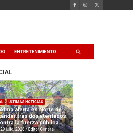
DO
ENTRETENIMIENTO
CIAL
AL
ÚLTIMAS NOTICIAS
xima alerta en Norte de
tander tras dos atentados
ontra la fuerza pública
29 julio, 2026
Editor General