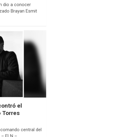
ón dio a conocer
izado Brayan Esmit
ontró el
 Torres
 comando central del
l – ELN –…