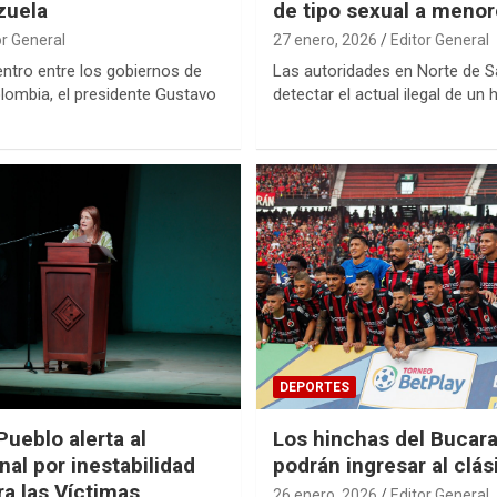
zuela
de tipo sexual a meno
or General
27 enero, 2026
Editor General
entro entre los gobiernos de
Las autoridades en Norte de S
lombia, el presidente Gustavo
detectar el actual ilegal de un
DEPORTES
Pueblo alerta al
Los hinchas del Buca
al por inestabilidad
podrán ingresar al clás
ra las Víctimas
26 enero, 2026
Editor General