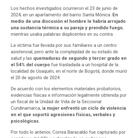
b
s
a
Los hechos investigados ocurrieron el 23 de junio de
o
A
d
2024, en un apartamento del barrio Santa Mónica.
En
medio de una discusión el hombre le habría arrojado
o
p
s
una sustancia térmica a su pareja y prendido fuego
;
mientras usaba palabras displicentes en su contra.
k
p
La víctima fue llevada por sus familiares a un centro
asistencial, pero ante la complejidad de su estado de
salud y las
quemaduras de segundo y tercer grado en
el 54% del cuerpo
fue trasladada a un hospital de la
localidad de Usaquén, en el norte de Bogotá, donde murió
el 20 de agosto de 2024.
De acuerdo con los elementos materiales probatorios,
evidencias físicas e información legalmente obtenida por
un fiscal de la Unidad de Vida de la Seccional
Cundinamarca, l
a mujer enfrentó un ciclo de violencia
en el que soportó agresiones físicas, verbales y
psicológicas.
Por todo lo anterior, Correa Baracaldo fue capturado por