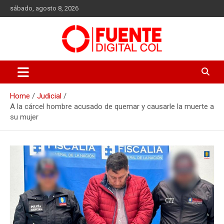
Skip
sábado, agosto 8, 2026
to
content
Fuente Digital Col
Home
Judicial
A la cárcel hombre acusado de quemar y causarle la muerte a
su mujer