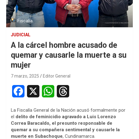
Fiscalía.
JUDICIAL
A la cárcel hombre acusado de
quemar y causarle la muerte a su
mujer
7 marzo, 2025
Editor General
F
X
W
T
a
h
h
La Fiscalía General de la Nación acusó formalmente por
c
a
r
el
delito de feminicidio agravado a Luis Lorenzo
Correa Baracaldo, el presunto responsable de
e
t
e
quemar a su compañera sentimental y causarle la
muerte en Subachoque
, Cundinamarca.