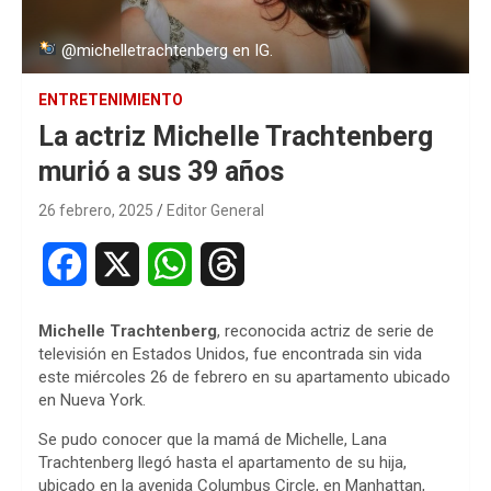
@michelletrachtenberg en IG.
ENTRETENIMIENTO
La actriz Michelle Trachtenberg
murió a sus 39 años
26 febrero, 2025
Editor General
F
X
W
T
a
h
h
Michelle Trachtenberg
, reconocida actriz de serie de
c
a
r
televisión en Estados Unidos, fue encontrada sin vida
este miércoles 26 de febrero en su apartamento ubicado
e
t
e
en Nueva York.
b
s
a
Se pudo conocer que la mamá de Michelle, Lana
Trachtenberg llegó hasta el apartamento de su hija,
o
A
d
ubicado en la avenida Columbus Circle, en Manhattan,