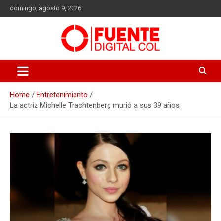
Skip
domingo, agosto 9, 2026
to
content
Fuente Digital Col
Home
Entretenimiento
La actriz Michelle Trachtenberg murió a sus 39 años