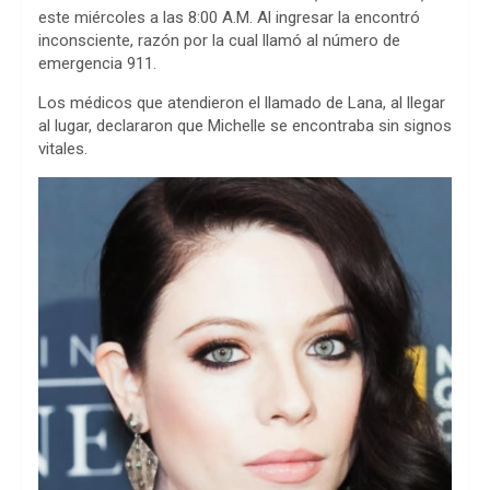
este miércoles a las 8:00 A.M. Al ingresar la encontró
o
p
s
inconsciente, razón por la cual llamó al número de
emergencia 911.
k
p
Los médicos que atendieron el llamado de Lana, al llegar
al lugar, declararon que Michelle se encontraba sin signos
vitales.