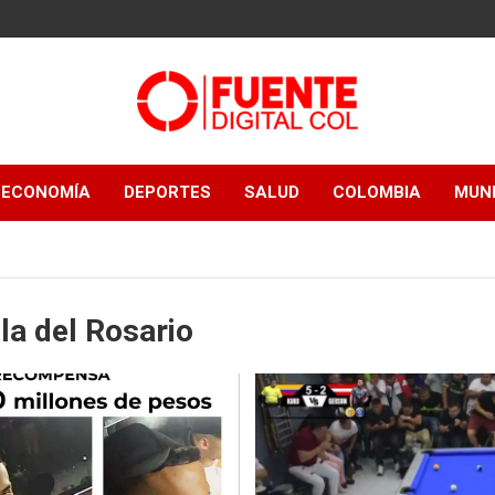
Fuente Digital
ECONOMÍA
DEPORTES
SALUD
COLOMBIA
MUN
Col
lla del Rosario