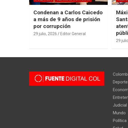
Condenan a Carlos Caicedo
Máxi
a más de 9 años de prisión
Sant
por corrupción
aten
públ
29 julio, 2026
Editor General
29 juli
Colomb
Deporte
Econom
Entrete
Judicial
Mundo
Política