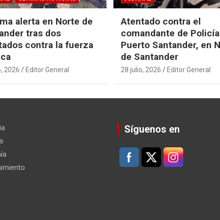
ma alerta en Norte de
Atentado contra el
ander tras dos
comandante de Policía
tados contra la fuerza
Puerto Santander, en 
ica
de Santander
o, 2026
Editor General
28 julio, 2026
Editor General
ia
Síguenos en
s
ía
nimiento