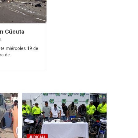
en Cúcuta
l
ste miércoles 19 de
ana de…
JUDICIAL