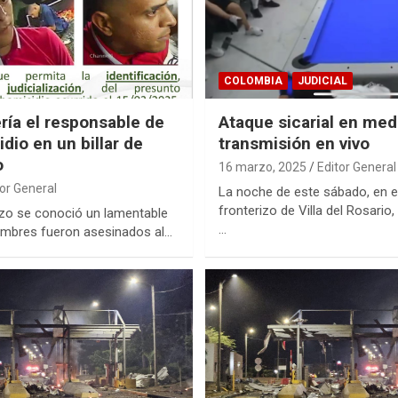
COLOMBIA
JUDICIAL
ría el responsable de
Ataque sicarial en med
dio en un billar de
transmisión en vivo
o
16 marzo, 2025
Editor General
tor General
La noche de este sábado, en e
fronterizo de Villa del Rosario
zo se conoció un lamentable
…
mbres fueron asesinados al…