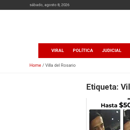
Skip
sábado, agosto 8, 2026
to
content
VIRAL
POLÍTICA
JUDICIAL
Home
Villa del Rosario
Etiqueta:
Vi