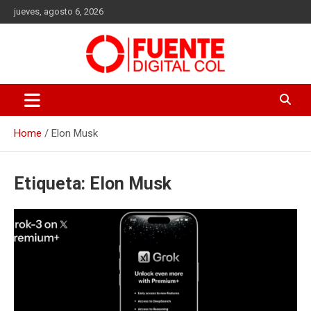
Skip
jueves, agosto 6, 2026
to
content
Fuente Digital Col
Home
Elon Musk
Etiqueta:
Elon Musk