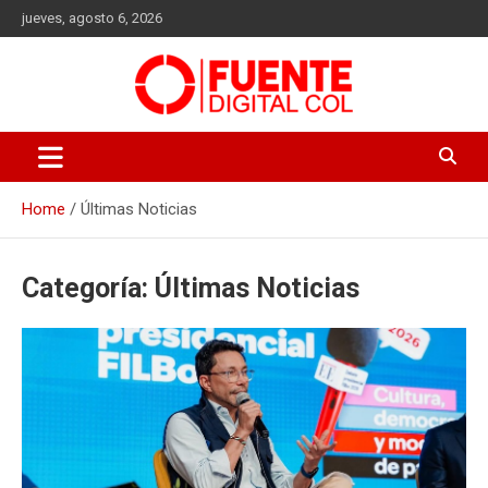
Skip
jueves, agosto 6, 2026
to
content
Fuente Digital Col
Home
Últimas Noticias
Categoría:
Últimas Noticias